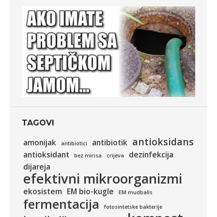
TAGOVI
antioksidans
amonijak
antibiotik
antibiotici
antioksidant
dezinfekcija
bez mirisa
crijeva
dijareja
efektivni mikroorganizmi
ekosistem
EM bio-kugle
EM mudballs
fermentacija
fotosintetske bakterije