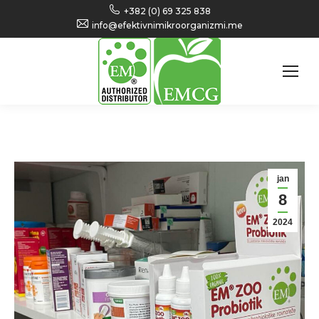
+382 (0) 69 325 838
info@efektivnimikroorganizmi.me
jan
8
2024