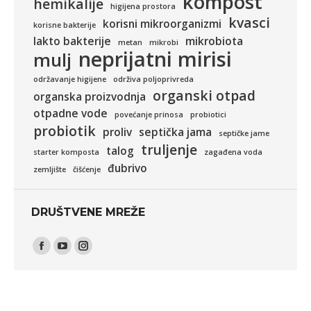
kompost
hemikalije
higijena prostora
kvasci
korisni mikroorganizmi
korisne bakterije
lakto bakterije
mikrobiota
metan
mikrobi
neprijatni mirisi
mulj
održavanje higijene
održiva poljoprivreda
organski otpad
organska proizvodnja
otpadne vode
povećanje prinosa
probiotici
probiotik
proliv
septička jama
septičke jame
truljenje
talog
starter komposta
zagađena voda
đubrivo
zemljište
čišćenje
DRUŠTVENE MREŽE
Find us on:
Facebook
YouTube
Instagram