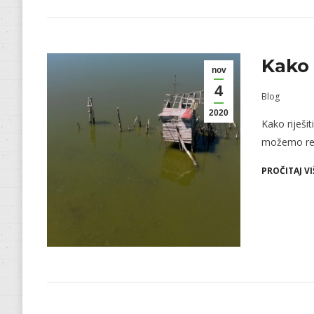
Kako 
nov
4
Blog
2020
Kako riješi
možemo reć
PROČITAJ VI