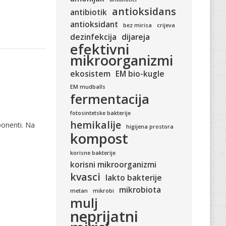
antioksidans
antibiotik
antioksidant
bez mirisa
crijeva
dezinfekcija
dijareja
efektivni
mikroorganizmi
ekosistem
EM bio-kugle
EM mudballs
fermentacija
fotosintetske bakterije
hemikalije
ponenti. Na
higijena prostora
kompost
korisne bakterije
korisni mikroorganizmi
kvasci
lakto bakterije
mikrobiota
metan
mikrobi
mulj
neprijatni