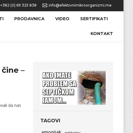
+382 (0) 69 325 838
info@efektivnimikroorganizmi.me
TI
PRODAVNICA
VIDEO
SERTIFIKATI
KONTAKT
 čine –
vali da nas
TAGOVI
amonijak
antibiotici