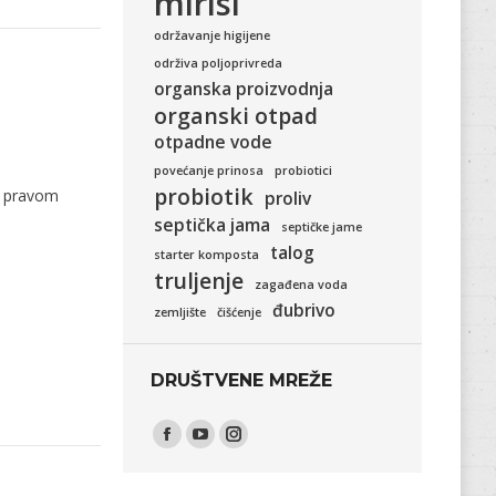
mirisi
održavanje higijene
održiva poljoprivreda
organska proizvodnja
organski otpad
otpadne vode
povećanje prinosa
probiotici
probiotik
s pravom
proliv
septička jama
septičke jame
talog
starter komposta
truljenje
zagađena voda
đubrivo
zemljište
čišćenje
DRUŠTVENE MREŽE
Find us on:
Facebook
YouTube
Instagram