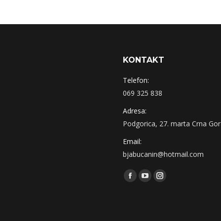
KONTAKT
Telefon:
069 325 838
Adresa:
Podgorica, 27. marta Crna Go
Email:
bjabucanin@hotmail.com
Find us on:
Facebook
YouTube
Instagram