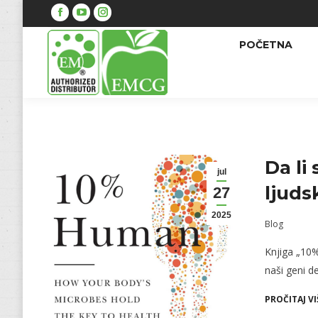
Facebook
YouTube
Instagram
POČETNA
Da li
jul
ljuds
27
2025
Blog
Knjiga „10%
naši geni d
PROČITAJ VI