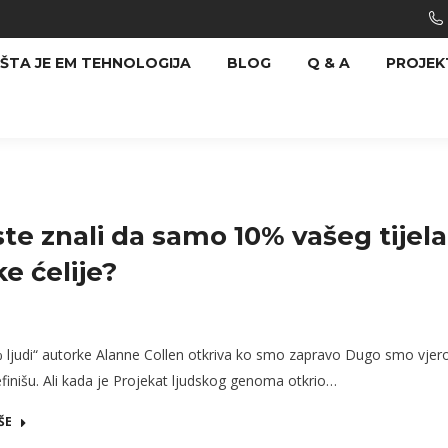
ŠTA JE EM TEHNOLOGIJA
BLOG
Q & A
PROJEK
 ste znali da samo 10% vašeg tijela
ke ćelije?
 ljudi“ autorke Alanne Collen otkriva ko smo zapravo Dugo smo vjero
efinišu. Ali kada je Projekat ljudskog genoma otkrio…
ŠE