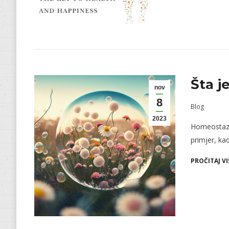
Šta 
nov
8
Blog
2023
Homeostaza
primjer, ka
PROČITAJ VI