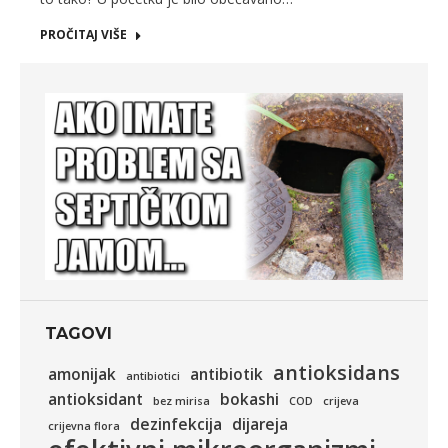
PROČITAJ VIŠE
TAGOVI
antioksidans
amonijak
antibiotik
antibiotici
antioksidant
bokashi
bez mirisa
COD
crijeva
dezinfekcija
dijareja
crijevna flora