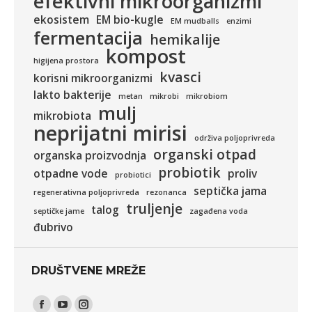
efektivni mikroorganizmi
ekosistem
EM bio-kugle
EM mudballs
enzimi
fermentacija
hemikalije
kompost
higijena prostora
kvasci
korisni mikroorganizmi
lakto bakterije
metan
mikrobi
mikrobiom
mulj
mikrobiota
neprijatni mirisi
održiva poljoprivreda
organski otpad
organska proizvodnja
probiotik
otpadne vode
proliv
probiotici
septička jama
regenerativna poljoprivreda
rezonanca
truljenje
talog
septičke jame
zagađena voda
đubrivo
DRUŠTVENE MREŽE
Find us on: