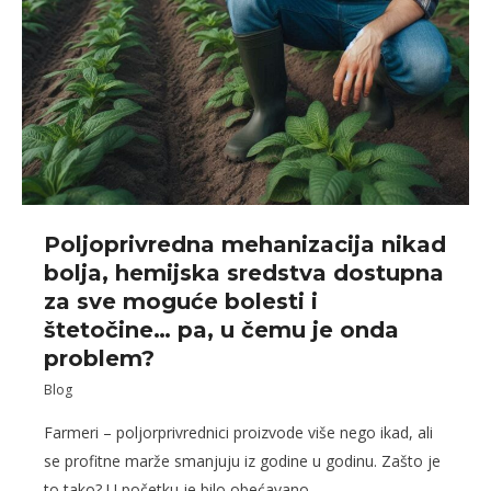
Poljoprivredna mehanizacija nikad
bolja, hemijska sredstva dostupna
za sve moguće bolesti i
štetočine… pa, u čemu je onda
problem?
Blog
Farmeri – poljorprivrednici proizvode više nego ikad, ali
se profitne marže smanjuju iz godine u godinu. Zašto je
to tako? U početku je bilo obećavano…