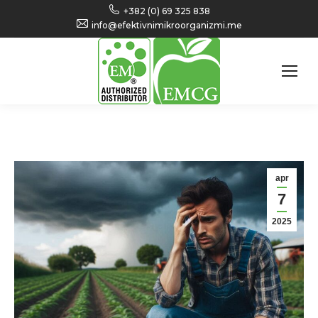
+382 (0) 69 325 838
info@efektivnimikroorganizmi.me
apr
7
2025