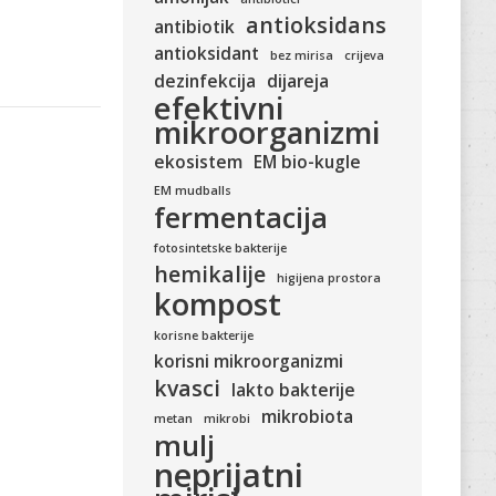
antioksidans
antibiotik
antioksidant
bez mirisa
crijeva
dezinfekcija
dijareja
efektivni
mikroorganizmi
ekosistem
EM bio-kugle
EM mudballs
fermentacija
fotosintetske bakterije
hemikalije
higijena prostora
kompost
korisne bakterije
korisni mikroorganizmi
kvasci
lakto bakterije
mikrobiota
metan
mikrobi
mulj
neprijatni