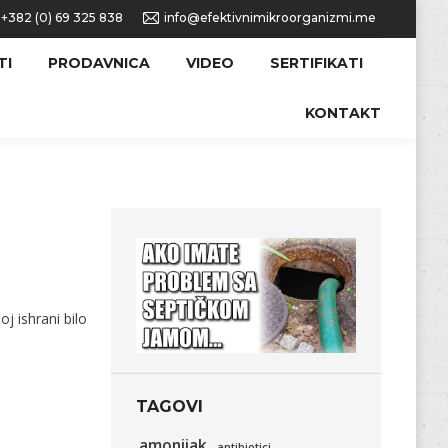
+382 (0) 69 325 838
info@efektivnimikroorganizmi.me
TI
PRODAVNICA
VIDEO
SERTIFIKATI
KONTAKT
j ishrani bilo
TAGOVI
amonijak
antibiotici