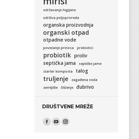
mirisi
održavanje higijene
održiva poljoprivreda
organska proizvodnja
organski otpad
otpadne vode
povećanje prinosa
probiotici
probiotik
proliv
septička jama
septičke jame
talog
starter komposta
truljenje
zagađena voda
đubrivo
zemljište
čišćenje
DRUŠTVENE MREŽE
Find us on:
Facebook
YouTube
Instagram