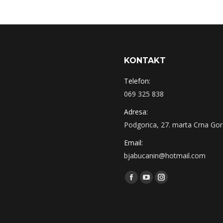
KONTAKT
Telefon:
069 325 838
Adresa:
Podgorica, 27. marta Crna Go
Email:
bjabucanin@hotmail.com
Find us on:
Facebook
YouTube
Instagram