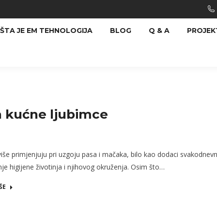
ŠTA JE EM TEHNOLOGIJA
BLOG
Q & A
PROJEK
 kućne ljubimce
iše primjenjuju pri uzgoju pasa i mačaka, bilo kao dodaci svakodnevno
je higijene životinja i njihovog okruženja. Osim što…
ŠE