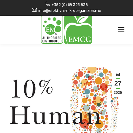
+382 (0) 69 325 838
info@efektivnimikroorganizmi.me
jul
27
2025