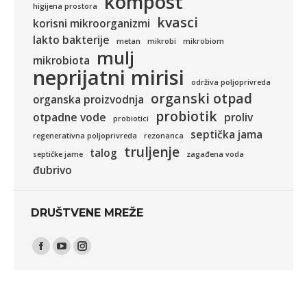
kompost
higijena prostora
kvasci
korisni mikroorganizmi
lakto bakterije
metan
mikrobi
mikrobiom
mulj
mikrobiota
neprijatni mirisi
održiva poljoprivreda
organski otpad
organska proizvodnja
probiotik
otpadne vode
proliv
probiotici
septička jama
regenerativna poljoprivreda
rezonanca
truljenje
talog
septičke jame
zagađena voda
đubrivo
DRUŠTVENE MREŽE
Find us on:
Facebook
YouTube
Instagram