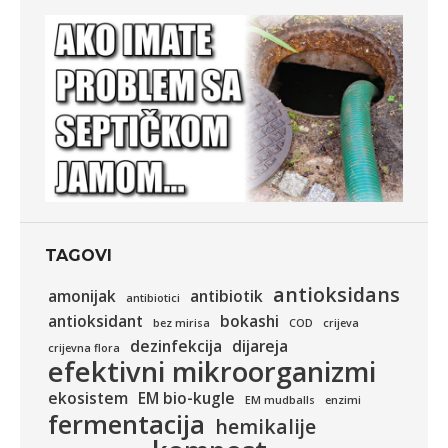
TAGOVI
antioksidans
amonijak
antibiotik
antibiotici
antioksidant
bokashi
bez mirisa
COD
crijeva
dezinfekcija
dijareja
crijevna flora
efektivni mikroorganizmi
ekosistem
EM bio-kugle
EM mudballs
enzimi
fermentacija
hemikalije