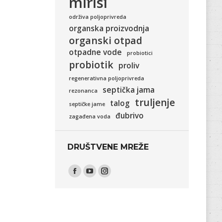
mirisi
održiva poljoprivreda
organska proizvodnja
organski otpad
otpadne vode
probiotici
probiotik
proliv
regenerativna poljoprivreda
septička jama
rezonanca
truljenje
talog
septičke jame
đubrivo
zagađena voda
DRUŠTVENE MREŽE
Find us on:
Facebook
YouTube
Instagram