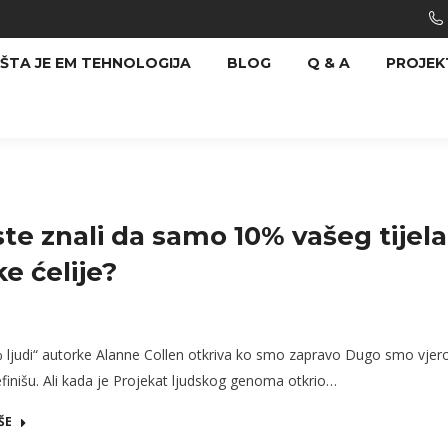
ŠTA JE EM TEHNOLOGIJA
BLOG
Q & A
PROJEK
 ste znali da samo 10% vašeg tijela
ke ćelije?
 ljudi“ autorke Alanne Collen otkriva ko smo zapravo Dugo smo vjero
efinišu. Ali kada je Projekat ljudskog genoma otkrio…
ŠE