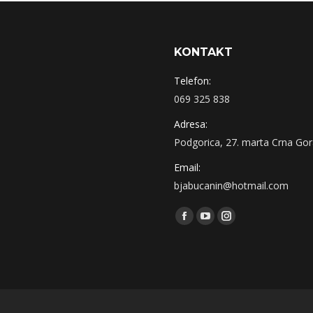
KONTAKT
Telefon:
069 325 838
Adresa:
Podgorica, 27. marta Crna Go
Email:
bjabucanin@hotmail.com
Find us on:
Facebook
YouTube
Instagram