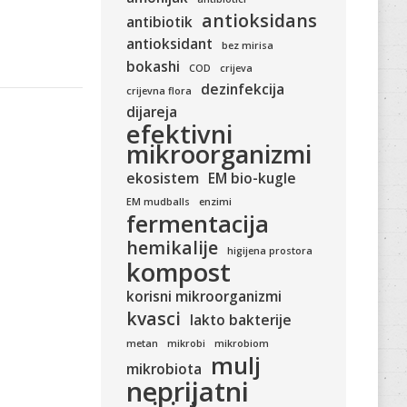
antioksidans
antibiotik
antioksidant
bez mirisa
bokashi
COD
crijeva
dezinfekcija
crijevna flora
dijareja
efektivni
mikroorganizmi
ekosistem
EM bio-kugle
EM mudballs
enzimi
fermentacija
hemikalije
higijena prostora
kompost
korisni mikroorganizmi
kvasci
lakto bakterije
metan
mikrobi
mikrobiom
mulj
mikrobiota
neprijatni