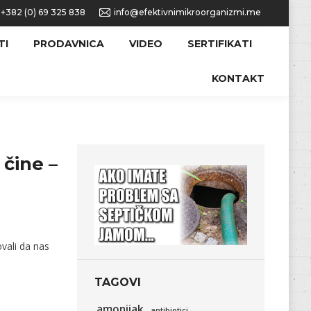
+382 (0) 69 325 838
info@efektivnimikroorganizmi.me
TI
PRODAVNICA
VIDEO
SERTIFIKATI
KONTAKT
 čine –
vali da nas
TAGOVI
amonijak
antibiotici