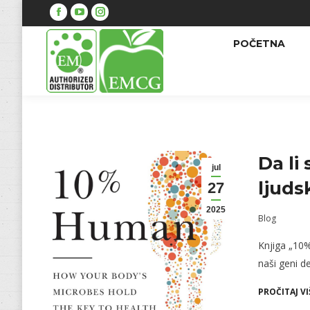
Facebook
YouTube
Instagram
POČETNA
Da li
jul
ljuds
27
2025
Blog
Knjiga „10%
naši geni d
PROČITAJ VI