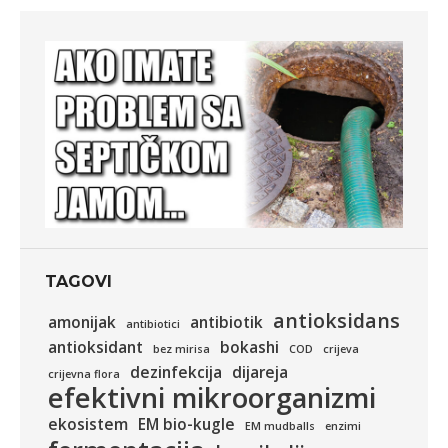
TAGOVI
antioksidans
amonijak
antibiotik
antibiotici
antioksidant
bokashi
bez mirisa
COD
crijeva
dezinfekcija
dijareja
crijevna flora
efektivni mikroorganizmi
ekosistem
EM bio-kugle
EM mudballs
enzimi