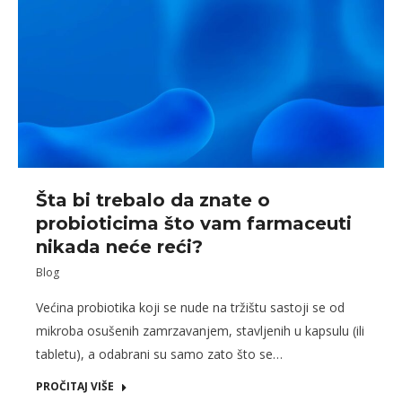
Šta bi trebalo dа znatе o
probioticima što vam farmaceuti
nikada neće reći?
Blog
Većina probiotika koji se nude na tržištu sastoji se od
mikroba osušenih zamrzavanjem, stavljenih u kapsulu (ili
tabletu), a odabrani su samo zato što se…
PROČITAJ VIŠE