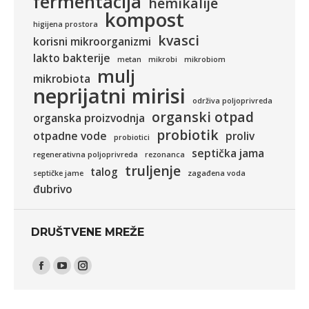
fermentacija
hemikalije
kompost
higijena prostora
kvasci
korisni mikroorganizmi
lakto bakterije
metan
mikrobi
mikrobiom
mulj
mikrobiota
neprijatni mirisi
održiva poljoprivreda
organski otpad
organska proizvodnja
probiotik
otpadne vode
proliv
probiotici
septička jama
regenerativna poljoprivreda
rezonanca
truljenje
talog
septičke jame
zagađena voda
đubrivo
DRUŠTVENE MREŽE
Find us on:
Facebook
YouTube
Instagram