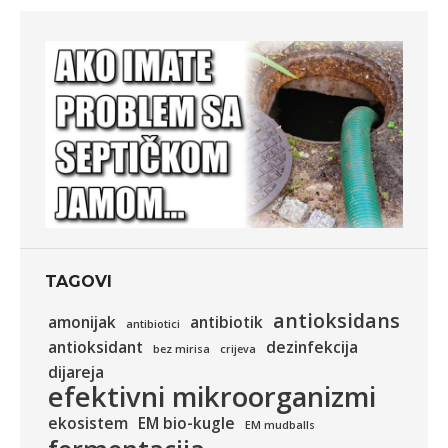
TAGOVI
antioksidans
amonijak
antibiotik
antibiotici
antioksidant
dezinfekcija
bez mirisa
crijeva
dijareja
efektivni mikroorganizmi
ekosistem
EM bio-kugle
EM mudballs