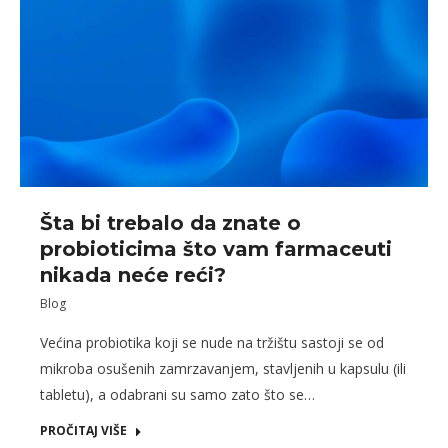
Šta bi trebalo dа znatе o
probioticima što vam farmaceuti
nikada neće reći?
Blog
Većina probiotika koji se nude na tržištu sastoji se od
mikroba osušenih zamrzavanjem, stavljenih u kapsulu (ili
tabletu), a odabrani su samo zato što se…
PROČITAJ VIŠE