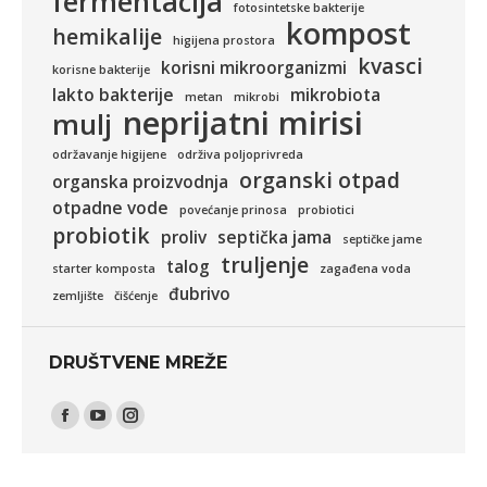
fermentacija
fotosintetske bakterije
kompost
hemikalije
higijena prostora
kvasci
korisni mikroorganizmi
korisne bakterije
lakto bakterije
mikrobiota
metan
mikrobi
neprijatni mirisi
mulj
održavanje higijene
održiva poljoprivreda
organski otpad
organska proizvodnja
otpadne vode
povećanje prinosa
probiotici
probiotik
proliv
septička jama
septičke jame
truljenje
talog
starter komposta
zagađena voda
đubrivo
zemljište
čišćenje
DRUŠTVENE MREŽE
Find us on:
Facebook
YouTube
Instagram