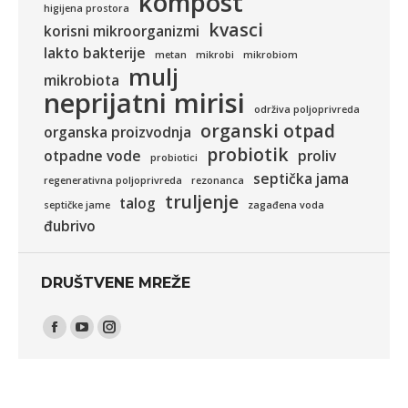
kompost
higijena prostora
kvasci
korisni mikroorganizmi
lakto bakterije
metan
mikrobi
mikrobiom
mulj
mikrobiota
neprijatni mirisi
održiva poljoprivreda
organski otpad
organska proizvodnja
probiotik
otpadne vode
proliv
probiotici
septička jama
regenerativna poljoprivreda
rezonanca
truljenje
talog
septičke jame
zagađena voda
đubrivo
DRUŠTVENE MREŽE
Find us on:
Facebook
YouTube
Instagram