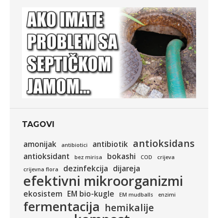
TAGOVI
antioksidans
amonijak
antibiotik
antibiotici
antioksidant
bokashi
bez mirisa
COD
crijeva
dezinfekcija
dijareja
crijevna flora
efektivni mikroorganizmi
ekosistem
EM bio-kugle
EM mudballs
enzimi
fermentacija
hemikalije