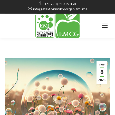
+382 (0) 69 325 838
info@efektivnimikroorganizmi.me
nov
8
2023