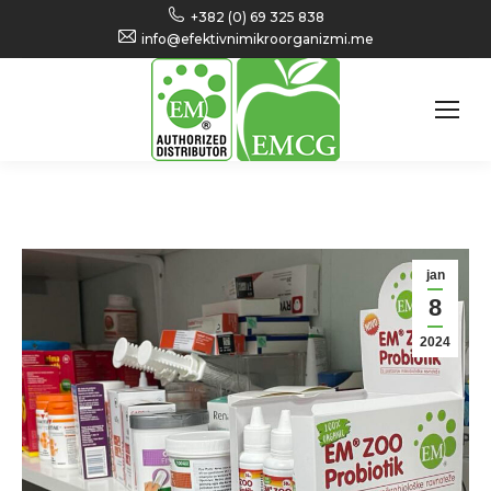
+382 (0) 69 325 838
info@efektivnimikroorganizmi.me
jan
8
2024