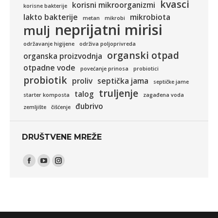
kvasci
korisni mikroorganizmi
korisne bakterije
lakto bakterije
mikrobiota
metan
mikrobi
neprijatni mirisi
mulj
održavanje higijene
održiva poljoprivreda
organski otpad
organska proizvodnja
otpadne vode
povećanje prinosa
probiotici
probiotik
proliv
septička jama
septičke jame
truljenje
talog
starter komposta
zagađena voda
đubrivo
zemljište
čišćenje
DRUŠTVENE MREŽE
Find us on:
Facebook
YouTube
Instagram