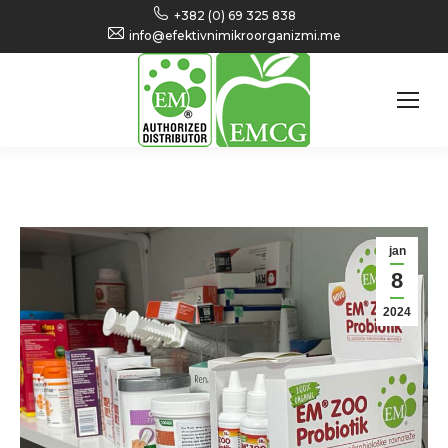
+382 (0) 69 325 838
info@efektivnimikroorganizmi.me
jan
8
2024