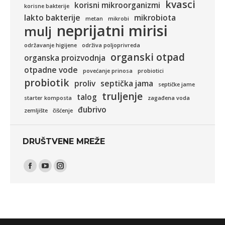
kvasci
korisni mikroorganizmi
korisne bakterije
lakto bakterije
mikrobiota
metan
mikrobi
neprijatni mirisi
mulj
održavanje higijene
održiva poljoprivreda
organski otpad
organska proizvodnja
otpadne vode
povećanje prinosa
probiotici
probiotik
proliv
septička jama
septičke jame
truljenje
talog
starter komposta
zagađena voda
đubrivo
zemljište
čišćenje
DRUŠTVENE MREŽE
Find us on:
Facebook
YouTube
Instagram