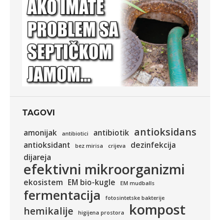
TAGOVI
antioksidans
amonijak
antibiotik
antibiotici
antioksidant
dezinfekcija
bez mirisa
crijeva
dijareja
efektivni mikroorganizmi
ekosistem
EM bio-kugle
EM mudballs
fermentacija
fotosintetske bakterije
kompost
hemikalije
higijena prostora