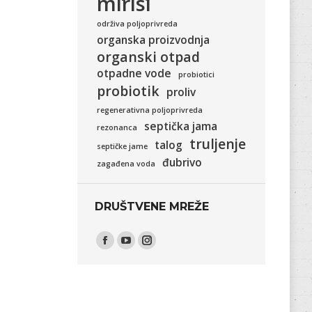
mirisi
održiva poljoprivreda
organska proizvodnja
organski otpad
otpadne vode
probiotici
probiotik
proliv
regenerativna poljoprivreda
septička jama
rezonanca
truljenje
talog
septičke jame
đubrivo
zagađena voda
DRUŠTVENE MREŽE
Find us on:
Facebook
YouTube
Instagram