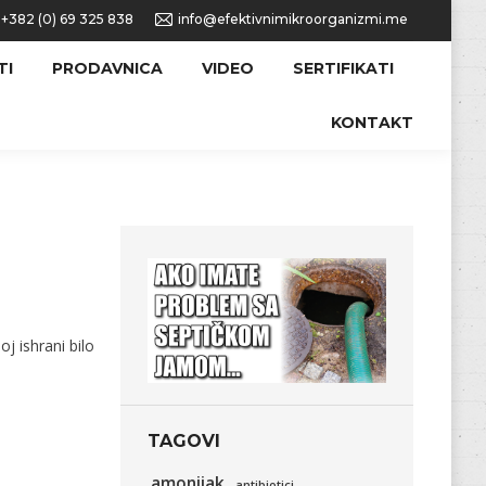
+382 (0) 69 325 838
info@efektivnimikroorganizmi.me
TI
PRODAVNICA
VIDEO
SERTIFIKATI
KONTAKT
j ishrani bilo
TAGOVI
amonijak
antibiotici