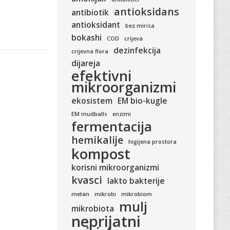
antioksidans
antibiotik
antioksidant
bez mirisa
bokashi
COD
crijeva
dezinfekcija
crijevna flora
dijareja
efektivni
mikroorganizmi
ekosistem
EM bio-kugle
EM mudballs
enzimi
fermentacija
hemikalije
higijena prostora
kompost
korisni mikroorganizmi
kvasci
lakto bakterije
metan
mikrobi
mikrobiom
mulj
mikrobiota
neprijatni