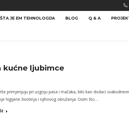
ŠTA JE EM TEHNOLOGIJA
BLOG
Q & A
PROJEK
 kućne ljubimce
iše primjenjuju pri uzgoju pasa i mačaka, bilo kao dodaci svakodnevno
je higijene životinja i njihovog okruženja. Osim što…
ŠE