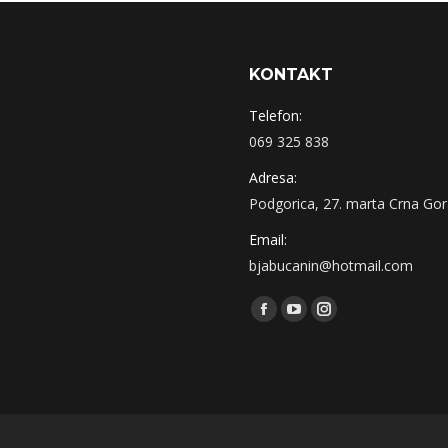
KONTAKT
Telefon:
069 325 838
Adresa:
Podgorica, 27. marta Crna Go
Email:
bjabucanin@hotmail.com
Find us on:
Facebook
YouTube
Instagram