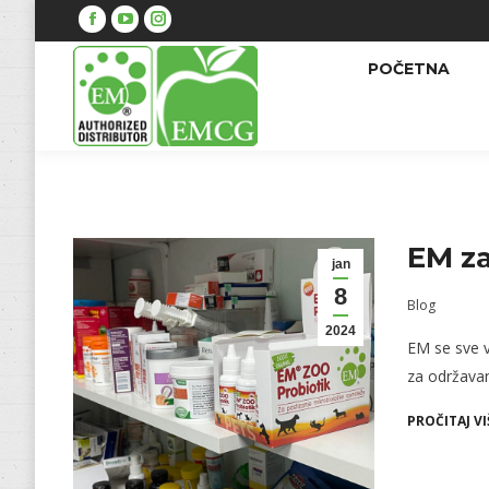
Facebook
YouTube
Instagram
POČETNA
EM za
jan
8
Blog
2024
EM se sve v
za održavan
PROČITAJ VI