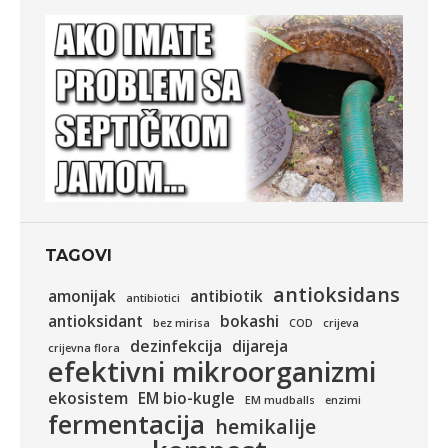
TAGOVI
antioksidans
amonijak
antibiotik
antibiotici
antioksidant
bokashi
bez mirisa
COD
crijeva
dezinfekcija
dijareja
crijevna flora
efektivni mikroorganizmi
ekosistem
EM bio-kugle
EM mudballs
enzimi
fermentacija
hemikalije