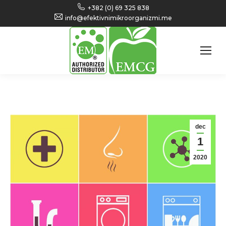
+382 (0) 69 325 838
info@efektivnimikroorganizmi.me
dec
1
2020