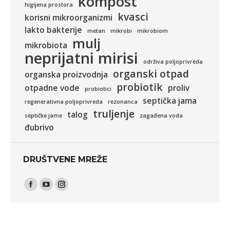
kompost
higijena prostora
kvasci
korisni mikroorganizmi
lakto bakterije
metan
mikrobi
mikrobiom
mulj
mikrobiota
neprijatni mirisi
održiva poljoprivreda
organski otpad
organska proizvodnja
probiotik
otpadne vode
proliv
probiotici
septička jama
regenerativna poljoprivreda
rezonanca
truljenje
talog
septičke jame
zagađena voda
đubrivo
DRUŠTVENE MREŽE
Find us on:
Facebook
YouTube
Instagram