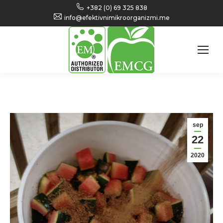
+382 (0) 69 325 838
info@efektivnimikroorganizmi.me
sep
22
2020