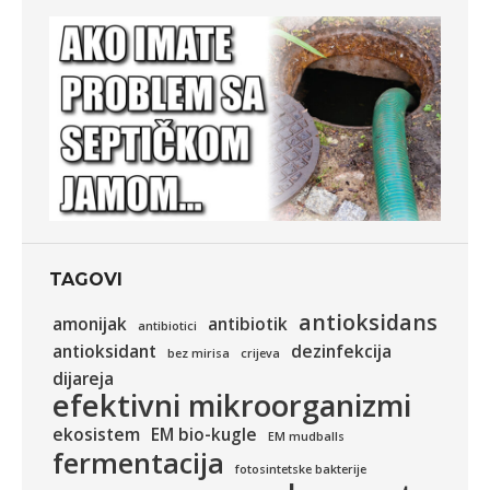
TAGOVI
antioksidans
amonijak
antibiotik
antibiotici
antioksidant
dezinfekcija
bez mirisa
crijeva
dijareja
efektivni mikroorganizmi
ekosistem
EM bio-kugle
EM mudballs
fermentacija
fotosintetske bakterije