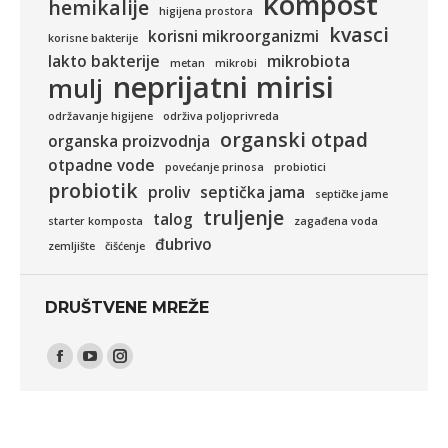
kompost
hemikalije
higijena prostora
kvasci
korisni mikroorganizmi
korisne bakterije
lakto bakterije
mikrobiota
metan
mikrobi
neprijatni mirisi
mulj
održavanje higijene
održiva poljoprivreda
organski otpad
organska proizvodnja
otpadne vode
povećanje prinosa
probiotici
probiotik
proliv
septička jama
septičke jame
truljenje
talog
starter komposta
zagađena voda
đubrivo
zemljište
čišćenje
DRUŠTVENE MREŽE
Find us on:
Facebook
YouTube
Instagram