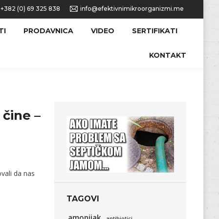
+382 (0) 69 325 838
info@efektivnimikroorganizmi.me
TI
PRODAVNICA
VIDEO
SERTIFIKATI
KONTAKT
 čine –
vali da nas
TAGOVI
amonijak
antibiotici