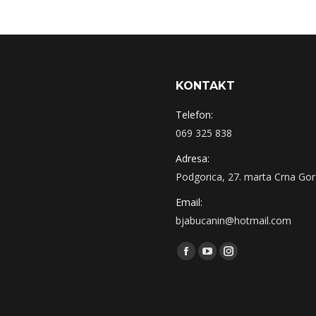
KONTAKT
Telefon:
069 325 838
Adresa:
Podgorica, 27. marta Crna Go
Email:
bjabucanin@hotmail.com
Find us on:
Facebook
YouTube
Instagram