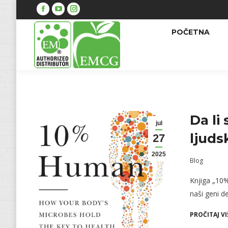
Facebook
YouTube
Instagram
POČETNA
Da li
jul
ljuds
27
2025
Blog
Knjiga „10%
naši geni d
PROČITAJ VI