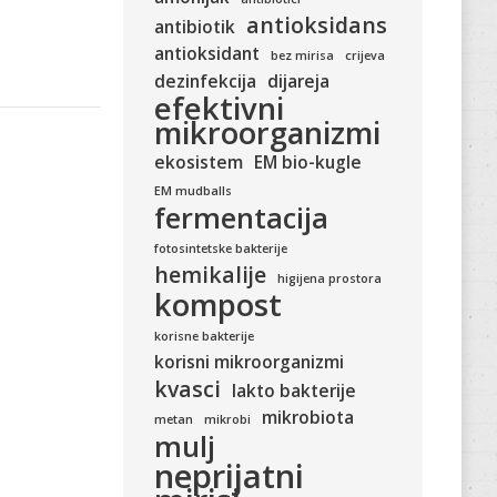
antioksidans
antibiotik
antioksidant
bez mirisa
crijeva
dezinfekcija
dijareja
efektivni
mikroorganizmi
ekosistem
EM bio-kugle
EM mudballs
fermentacija
fotosintetske bakterije
hemikalije
higijena prostora
kompost
korisne bakterije
korisni mikroorganizmi
kvasci
lakto bakterije
mikrobiota
metan
mikrobi
mulj
neprijatni