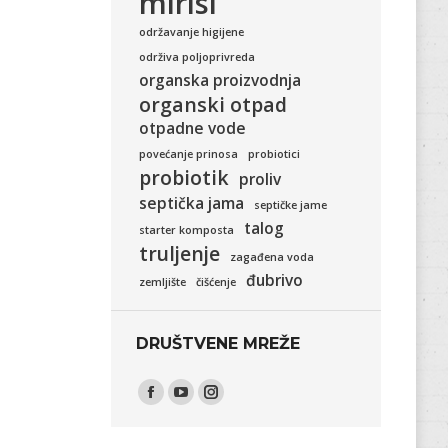
mirisi
održavanje higijene
održiva poljoprivreda
organska proizvodnja
organski otpad
otpadne vode
povećanje prinosa
probiotici
probiotik
proliv
septička jama
septičke jame
talog
starter komposta
truljenje
zagađena voda
đubrivo
zemljište
čišćenje
DRUŠTVENE MREŽE
Find us on:
Facebook
YouTube
Instagram