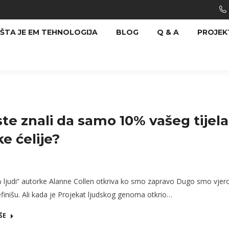
ŠTA JE EM TEHNOLOGIJA
BLOG
Q & A
PROJEK
 ste znali da samo 10% vašeg tijela
ke ćelije?
 ljudi“ autorke Alanne Collen otkriva ko smo zapravo Dugo smo vjero
efinišu. Ali kada je Projekat ljudskog genoma otkrio…
ŠE