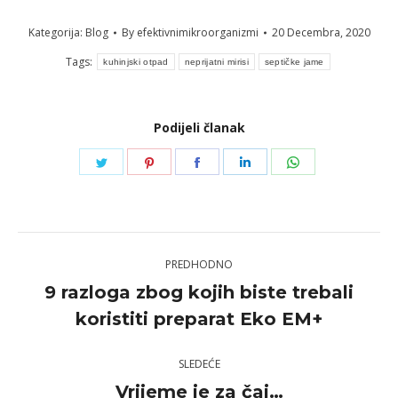
Kategorija:
Blog
By
efektivnimikroorganizmi
20 Decembra, 2020
Tags:
kuhinjski otpad
neprijatni mirisi
septičke jame
Podijeli članak
Share
Share
Share
Share
Share
on
on
on
on
on
Twitter
Pinterest
Facebook
LinkedIn
WhatsApp
Post
PREDHODNO
navigation
9 razloga zbog kojih biste trebali
Previous
koristiti preparat Eko EM+
post:
SLEDEĆE
Vrijeme je za čaj…
Next