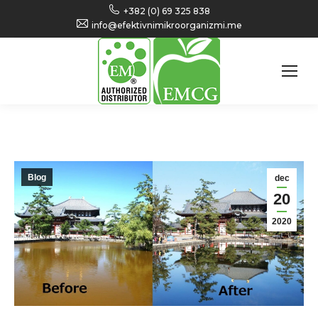
+382 (0) 69 325 838
info@efektivnimikroorganizmi.me
Blog
dec
20
2020