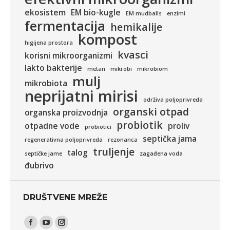
ekosistem
EM bio-kugle
EM mudballs
enzimi
fermentacija
hemikalije
kompost
higijena prostora
kvasci
korisni mikroorganizmi
lakto bakterije
metan
mikrobi
mikrobiom
mulj
mikrobiota
neprijatni mirisi
održiva poljoprivreda
organski otpad
organska proizvodnja
probiotik
otpadne vode
proliv
probiotici
septička jama
regenerativna poljoprivreda
rezonanca
truljenje
talog
septičke jame
zagađena voda
đubrivo
DRUŠTVENE MREŽE
Find us on:
Facebook
YouTube
Instagram