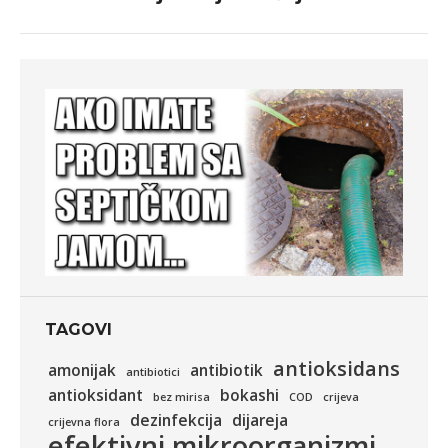
post:
TAGOVI
antioksidans
amonijak
antibiotik
antibiotici
antioksidant
bokashi
bez mirisa
COD
crijeva
dezinfekcija
dijareja
crijevna flora
efektivni mikroorganizmi