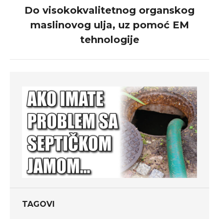
Do visokokvalitetnog organskog
maslinovog ulja, uz pomoć EM
Next
post:
tehnologije
TAGOVI