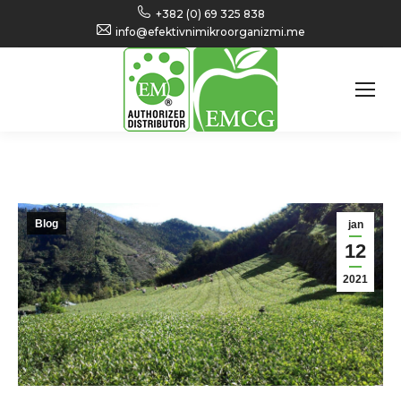
+382 (0) 69 325 838
info@efektivnimikroorganizmi.me
Blog
jan
12
2021