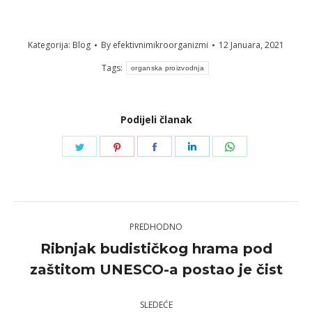
Kategorija:
Blog
By
efektivnimikroorganizmi
12 Januara, 2021
Tags:
organska proizvodnja
Podijeli članak
Share
Share
Share
Share
Share
on
on
on
on
on
Twitter
Pinterest
Facebook
LinkedIn
WhatsApp
Post
PREDHODNO
navigation
Ribnjak budističkog hrama pod
Previous
zaštitom UNESCO-a postao je čist
post:
SLEDEĆE