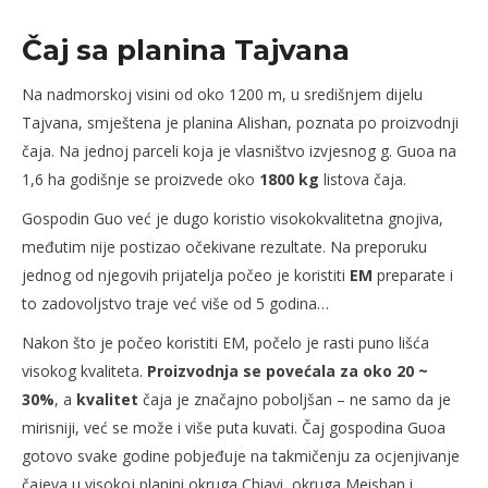
Čaj sa planina Tajvana
Na nadmorskoj visini od oko 1200 m, u središnjem dijelu
Tajvana, smještena je planina Alishan, poznata po proizvodnji
čaja. Na jednoj parceli koja je vlasništvo izvjesnog g. Guoa na
1,6 ha godišnje se proizvede oko
1800 kg
listova čaja.
Gospodin Guo već je dugo koristio visokokvalitetna gnojiva,
međutim nije postizao očekivane rezultate. Na preporuku
jednog od njegovih prijatelja počeo je koristiti
EM
preparate i
to zadovoljstvo traje već više od 5 godina…
Nakon što je počeo koristiti EM, počelo je rasti puno lišća
visokog kvaliteta.
Proizvodnja se povećala za oko 20 ~
30%
, a
kvalitet
čaja je značajno poboljšan – ne samo da je
mirisniji, već se može i više puta kuvati. Čaj gospodina Guoa
gotovo svake godine pobjeđuje na takmičenju za ocjenjivanje
čajeva u visokoj planini okruga Chiayi, okruga Meishan i