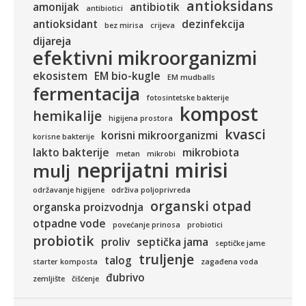
antioksidans
amonijak
antibiotik
antibiotici
antioksidant
dezinfekcija
bez mirisa
crijeva
dijareja
efektivni mikroorganizmi
ekosistem
EM bio-kugle
EM mudballs
fermentacija
fotosintetske bakterije
kompost
hemikalije
higijena prostora
kvasci
korisni mikroorganizmi
korisne bakterije
lakto bakterije
mikrobiota
metan
mikrobi
neprijatni mirisi
mulj
održavanje higijene
održiva poljoprivreda
organski otpad
organska proizvodnja
otpadne vode
povećanje prinosa
probiotici
probiotik
proliv
septička jama
septičke jame
truljenje
talog
starter komposta
zagađena voda
đubrivo
zemljište
čišćenje