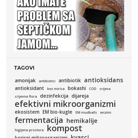
TAGOVI
antioksidans
amonijak
antibiotik
antibiotici
antioksidant
bokashi
bez mirisa
COD
crijeva
dezinfekcija
dijareja
crijevna flora
efektivni mikroorganizmi
ekosistem
EM bio-kugle
EM mudballs
enzimi
fermentacija
hemikalije
kompost
higijena prostora
kvasci
korisni mikroorganizmi