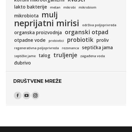
lakto bakterije
metan
mikrobi
mikrobiom
mulj
mikrobiota
neprijatni mirisi
održiva poljoprivreda
organski otpad
organska proizvodnja
probiotik
otpadne vode
proliv
probiotici
septička jama
regenerativna poljoprivreda
rezonanca
truljenje
talog
septičke jame
zagađena voda
đubrivo
DRUŠTVENE MREŽE
Find us on:
Facebook
YouTube
Instagram